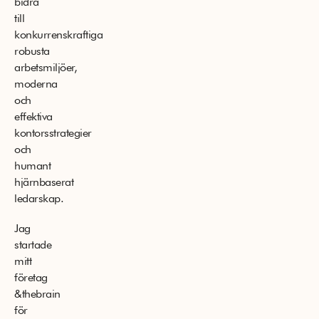
bidra
till
konkurrenskraftiga
robusta
arbetsmiljöer,
moderna
och
effektiva
kontorsstrategier
och
humant
hjärnbaserat
ledarskap.
Jag
startade
mitt
företag
&thebrain
för